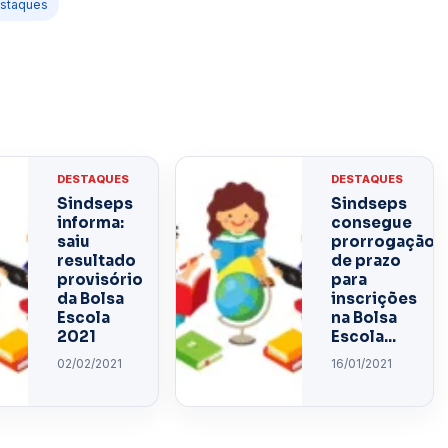
staques
DESTAQUES
DESTAQUES
Sindseps
Sindseps
informa:
consegue
saiu
prorrogação
resultado
de prazo
provisório
para
da Bolsa
inscrições
Escola
na Bolsa
2021
Escola...
02/02/2021
16/01/2021