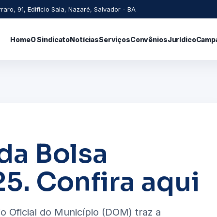
raro, 91, Edifício Sala, Nazaré, Salvador - BA
Home
O Sindicato
Notícias
Serviços
Convênios
Jurídico
Camp
 da Bolsa
5. Confira aqui
io Oficial do Município (DOM) traz a