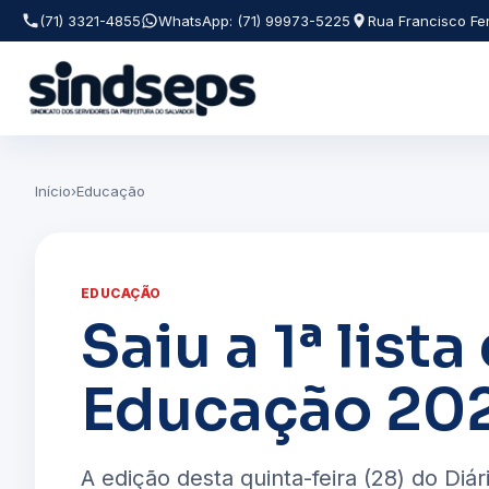
(71) 3321-4855
WhatsApp: (71) 99973-5225
Rua Francisco Fer
Início
›
Educação
EDUCAÇÃO
Saiu a 1ª lista
Educação 202
A edição desta quinta-feira (28) do Diár