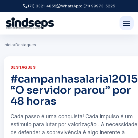
(71) 3321-4855
WhatsApp: (71) 99973-5225
Início
›
Destaques
DESTAQUES
#campanhasalarial2015
“O servidor parou” por
48 horas
Cada passo é uma conquista! Cada impulso é um
estímulo para lutar por valorização . A necessidade
de defender a sobrevivência é algo inerente à